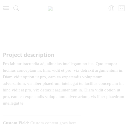
მთავარი
Fashion
Project description
Pro labitur iracundia ad, albucius intellegam no ius. Quo tempor
lucilius conceptam in, hinc vidit et pro, vix detraxit argumentum in.
Diam vidit option ut pro, eam ea expetendis voluptatum
adversarium, vis liber phaedrum intellegat te. lucilius conceptam in,
hinc vidit et pro, vix detraxit argumentum in. Diam vidit option ut
pro, eam ea expetendis voluptatum adversarium, vis liber phaedrum
intellegat te.
Custom Field:
Custom content goes here