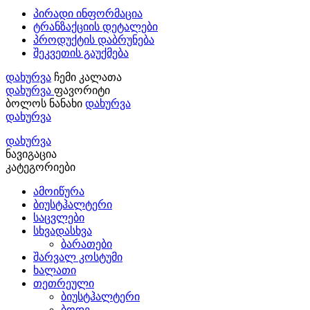
პირადი ინფორმაცია
ტრანზაქციის დეტალები
პროდუქტის დაბრუნება
შეკვეთის გაუქმება
დახურვა
ჩემი კალათა
დახურვა
ფავორიტი
ბოლოს ნანახი
დახურვა
დახურვა
დახურვა
ნავიგაცია
კატეგორიები
ამოიწურა
ბიუსტჰალტერი
საცვლები
სხვადასხვა
ბარათები
შარვალ კოსტუმი
ხალათი
თეთრეული
ბიუსტჰალტერი
ბოდე