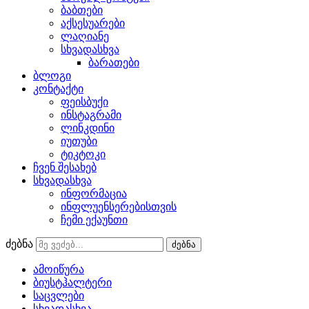
ბაბთები
აქსესუარები
ლაღიანე
სხვადასხვა
ბარათები
ბლოგი
კონტაქტი
ფეისბუქი
ინსტაგრამი
ლინკდინი
იუთუბი
ტიკტოკი
ჩვენ შესახებ
სხვადასხვა
ინფორმაცია
ინფლუენსერებისთვის
ჩემი ექაუნთი
ძებნა
ძებნა
ამოიწურა
ბიუსტჰალტერი
საცვლები
სხვადასხვა