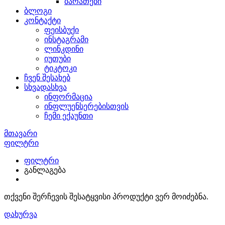
ბარათები
ბლოგი
კონტაქტი
ფეისბუქი
ინსტაგრამი
ლინკდინი
იუთუბი
ტიკტოკი
ჩვენ შესახებ
სხვადასხვა
ინფორმაცია
ინფლუენსერებისთვის
ჩემი ექაუნთი
მთავარი
შარვალ კოსტუმი
ფილტრი
ფილტრი
განლაგება
თქვენი შერჩევის შესატყვისი პროდუქტი ვერ მოიძებნა.
დახურვა