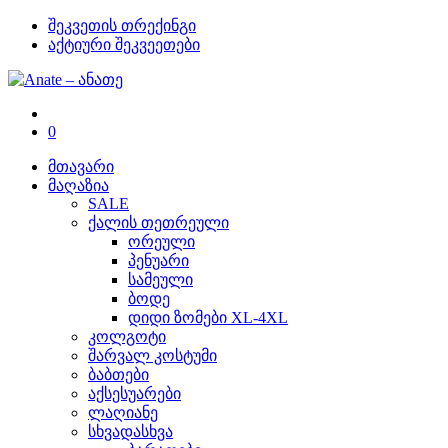
შეკვეთის თრექინგი
აქტიური შეკვეეთები
0
მთავარი
მაღაზია
SALE
ქალის თეთრეული
ორეული
პენუარი
სამეული
ბოდე
დიდი ზომები XL-4XL
კოლგოტი
შარვალ კოსტუმი
ბაბთები
აქსესუარები
ლაღიანე
სხვადასხვა