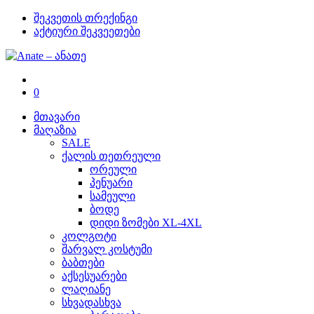
შეკვეთის თრექინგი
აქტიური შეკვეეთები
0
მთავარი
მაღაზია
SALE
ქალის თეთრეული
ორეული
პენუარი
სამეული
ბოდე
დიდი ზომები XL-4XL
კოლგოტი
შარვალ კოსტუმი
ბაბთები
აქსესუარები
ლაღიანე
სხვადასხვა