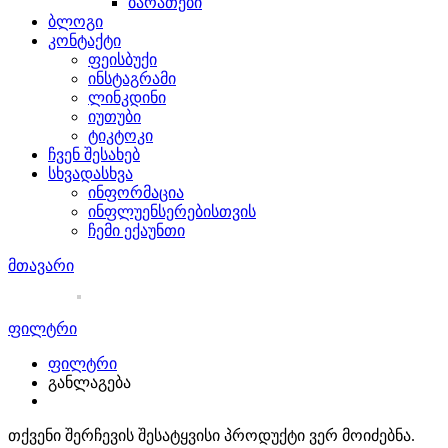
ბარათები
ბლოგი
კონტაქტი
ფეისბუქი
ინსტაგრამი
ლინკდინი
იუთუბი
ტიკტოკი
ჩვენ შესახებ
სხვადასხვა
ინფორმაცია
ინფლუენსერებისთვის
ჩემი ექაუნთი
მთავარი
საცვლები
ფილტრი
ფილტრი
განლაგება
თქვენი შერჩევის შესატყვისი პროდუქტი ვერ მოიძებნა.