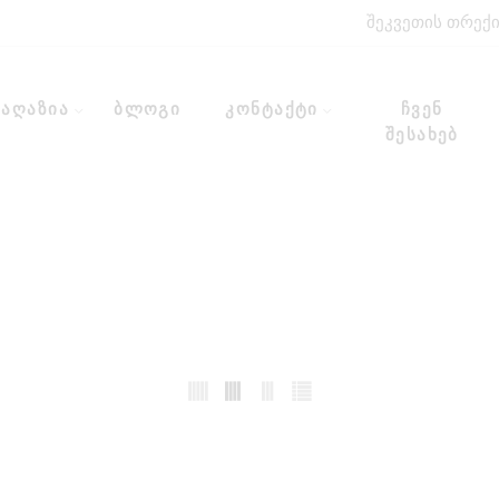
შეკვეთის თრექ
მაღაზია
ბლოგი
კონტაქტი
ჩვენ
შესახებ
მთავარი
თეთრეული
დიდი ზომები