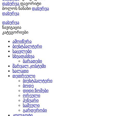
დახურვა
ფავორიტი
ბოლოს ნანახი
დახურვა
დახურვა
დახურვა
ნავიგაცია
კატეგორიები
ამოიწურა
ბიუსტჰალტერი
საცვლები
სხვადასხვა
ბარათები
შარვალ კოსტუმი
ხალათი
თეთრეული
ბიუსტჰალტერი
ბოდე
დიდი ზომები
ორეული
პენუარი
სამეული
გარდერობი
კოლგოტი