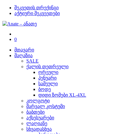
შეკვეთის თრექინგი
აქტიური შეკვეეთები
0
მთავარი
მაღაზია
SALE
ქალის თეთრეული
ორეული
პენუარი
სამეული
ბოდე
დიდი ზომები XL-4XL
კოლგოტი
შარვალ კოსტუმი
ბაბთები
აქსესუარები
ლაღიანე
სხვადასხვა