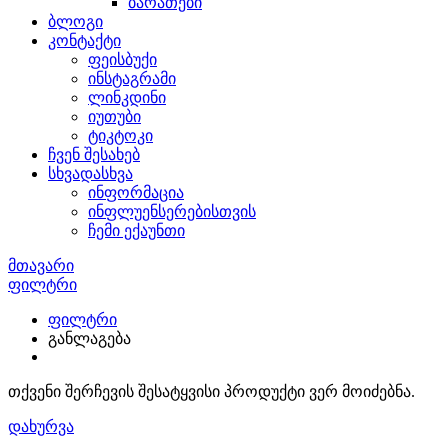
ბარათები
ბლოგი
კონტაქტი
ფეისბუქი
ინსტაგრამი
ლინკდინი
იუთუბი
ტიკტოკი
ჩვენ შესახებ
სხვადასხვა
ინფორმაცია
ინფლუენსერებისთვის
ჩემი ექაუნთი
მთავარი
სხვადასხვა
ფილტრი
ფილტრი
განლაგება
თქვენი შერჩევის შესატყვისი პროდუქტი ვერ მოიძებნა.
დახურვა