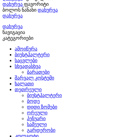
დახურვა
ფავორიტი
ბოლოს ნანახი
დახურვა
დახურვა
დახურვა
ნავიგაცია
კატეგორიები
ამოიწურა
ბიუსტჰალტერი
საცვლები
სხვადასხვა
ბარათები
შარვალ კოსტუმი
ხალათი
თეთრეული
ბიუსტჰალტერი
ბოდე
დიდი ზომები
ორეული
პენუარი
სამეული
გარდერობი
კოლგოტი