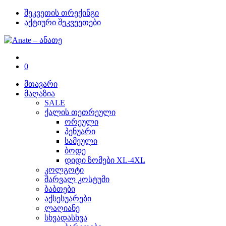
შეკვეთის თრექინგი
აქტიური შეკვეეთები
0
მთავარი
მაღაზია
SALE
ქალის თეთრეული
ორეული
პენუარი
სამეული
ბოდე
დიდი ზომები XL-4XL
კოლგოტი
შარვალ კოსტუმი
ბაბთები
აქსესუარები
ლაღიანე
სხვადასხვა