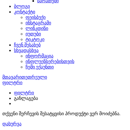
ბარათები
ბლოგი
კონტაქტი
ფეისბუქი
ინსტაგრამი
ლინკდინი
იუთუბი
ტიკტოკი
ჩვენ შესახებ
სხვადასხვა
ინფორმაცია
ინფლუენსერებისთვის
ჩემი ექაუნთი
მთავარი
თეთრეული
სამეული
ფილტრი
ფილტრი
განლაგება
თქვენი შერჩევის შესატყვისი პროდუქტი ვერ მოიძებნა.
დახურვა