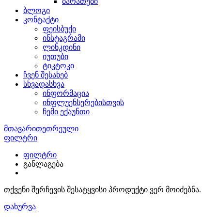
ბარათები
ბლოგი
კონტაქტი
ფეისბუქი
ინსტაგრამი
ლინკდინი
იუთუბი
ტიკტოკი
ჩვენ შესახებ
სხვადასხვა
ინფორმაცია
ინფლუენსერებისთვის
ჩემი ექაუნთი
მთავარი
თეთრეული
სამეული
ფილტრი
ფილტრი
განლაგება
თქვენი შერჩევის შესატყვისი პროდუქტი ვერ მოიძებნა.
დახურვა