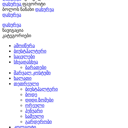
დახურვა
ფავორიტი
ბოლოს ნანახი
დახურვა
დახურვა
დახურვა
ნავიგაცია
კატეგორიები
ამოიწურა
ბიუსტჰალტერი
საცვლები
სხვადასხვა
ბარათები
შარვალ კოსტუმი
ხალათი
თეთრეული
ბიუსტჰალტერი
ბოდე
დიდი ზომები
ორეული
პენუარი
სამეული
გარდერობი
კოლგოტი