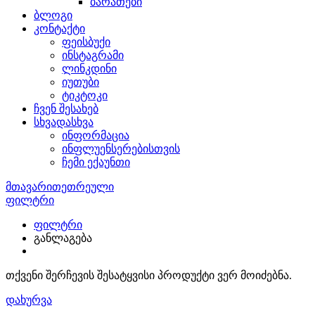
ბარათები
ბლოგი
კონტაქტი
ფეისბუქი
ინსტაგრამი
ლინკდინი
იუთუბი
ტიკტოკი
ჩვენ შესახებ
სხვადასხვა
ინფორმაცია
ინფლუენსერებისთვის
ჩემი ექაუნთი
მთავარი
თეთრეული
პენუარი
ფილტრი
ფილტრი
განლაგება
თქვენი შერჩევის შესატყვისი პროდუქტი ვერ მოიძებნა.
დახურვა