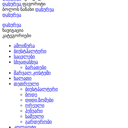
დახურვა
ფავორიტი
ბოლოს ნანახი
დახურვა
დახურვა
დახურვა
ნავიგაცია
კატეგორიები
ამოიწურა
ბიუსტჰალტერი
საცვლები
სხვადასხვა
ბარათები
შარვალ კოსტუმი
ხალათი
თეთრეული
ბიუსტჰალტერი
ბოდე
დიდი ზომები
ორეული
პენუარი
სამეული
გარდერობი
კოლგოტი