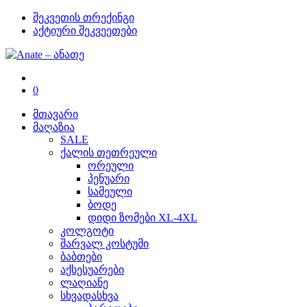
შეკვეთის თრექინგი
აქტიური შეკვეეთები
0
მთავარი
მაღაზია
SALE
ქალის თეთრეული
ორეული
პენუარი
სამეული
ბოდე
დიდი ზომები XL-4XL
კოლგოტი
შარვალ კოსტუმი
ბაბთები
აქსესუარები
ლაღიანე
სხვადასხვა