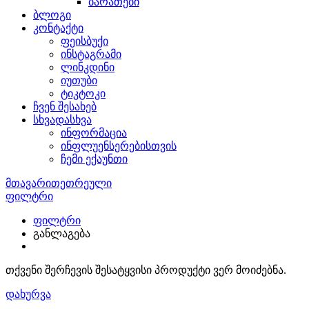
ბარათები
ბლოგი
კონტაქტი
ფეისბუქი
ინსტაგრამი
ლინკდინი
იუთუბი
ტიკტოკი
ჩვენ შესახებ
სხვადასხვა
ინფორმაცია
ინფლუენსერებისთვის
ჩემი ექაუნთი
მთავარი
თეთრეული
გარდერობი
ფილტრი
ფილტრი
განლაგება
თქვენი შერჩევის შესატყვისი პროდუქტი ვერ მოიძებნა.
დახურვა