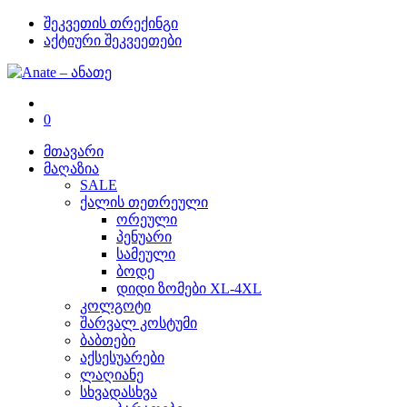
შეკვეთის თრექინგი
აქტიური შეკვეეთები
0
მთავარი
მაღაზია
SALE
ქალის თეთრეული
ორეული
პენუარი
სამეული
ბოდე
დიდი ზომები XL-4XL
კოლგოტი
შარვალ კოსტუმი
ბაბთები
აქსესუარები
ლაღიანე
სხვადასხვა