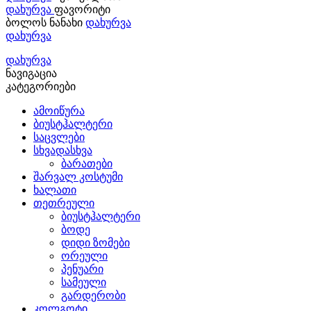
დახურვა
ფავორიტი
ბოლოს ნანახი
დახურვა
დახურვა
დახურვა
ნავიგაცია
კატეგორიები
ამოიწურა
ბიუსტჰალტერი
საცვლები
სხვადასხვა
ბარათები
შარვალ კოსტუმი
ხალათი
თეთრეული
ბიუსტჰალტერი
ბოდე
დიდი ზომები
ორეული
პენუარი
სამეული
გარდერობი
კოლგოტი