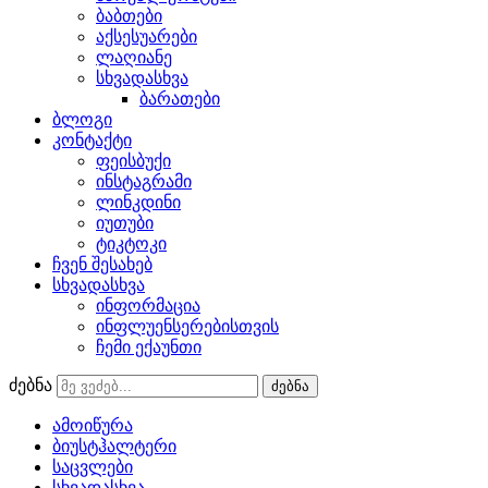
ბაბთები
აქსესუარები
ლაღიანე
სხვადასხვა
ბარათები
ბლოგი
კონტაქტი
ფეისბუქი
ინსტაგრამი
ლინკდინი
იუთუბი
ტიკტოკი
ჩვენ შესახებ
სხვადასხვა
ინფორმაცია
ინფლუენსერებისთვის
ჩემი ექაუნთი
ძებნა
ძებნა
ამოიწურა
ბიუსტჰალტერი
საცვლები
სხვადასხვა