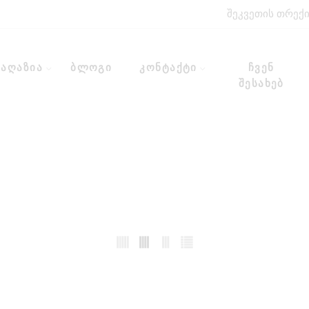
შეკვეთის თრექ
მაღაზია
ბლოგი
კონტაქტი
ჩვენ
შესახებ
მთავარი
თეთრეული
დიდი ზომები